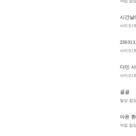
작업 잡
시간날때
사이드(
2503
사이드(
다민 
사이드(
골골
일상 잡
아픈 
작업 잡