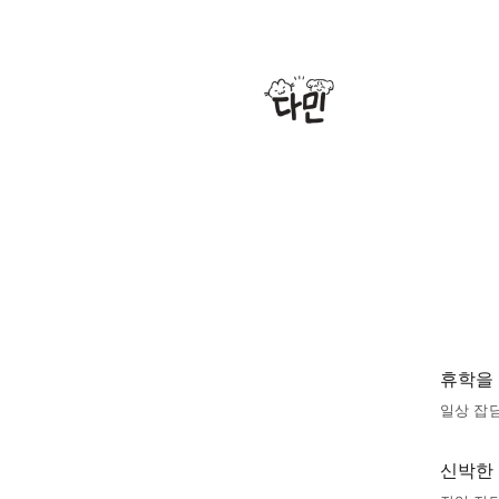
휴학을
일상 잡
신박한 