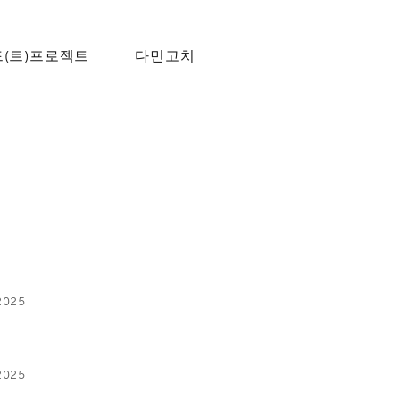
(트)프로젝트
다민고치
2025
2025