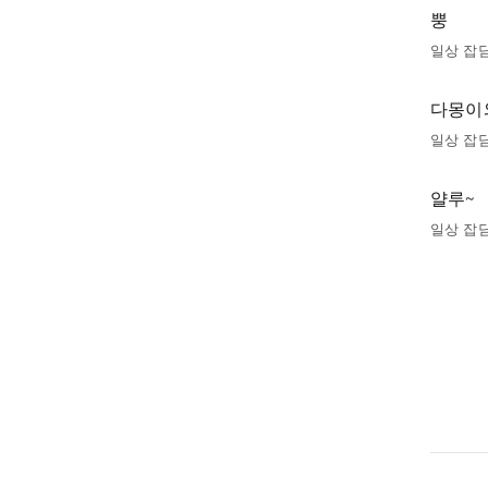
뿡
일상 잡
다몽이
일상 잡
얄루~
일상 잡